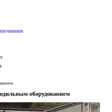
борудованием
ия
я
ованием
лодильным оборудованием